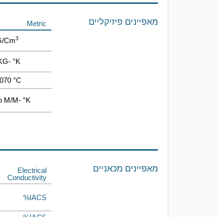
מאפיינים פיזיקליים
Metric
3
G/cm
KG- °K
070 °C
o M/m- °K
מאפיינים מכאניים
Electrical
Conductivity
%IACS