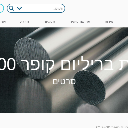
איכות
מה אנו עושים
תעשיות
חברה
צור 
ריליום קופר C17500
סרטים
 קופר C17500