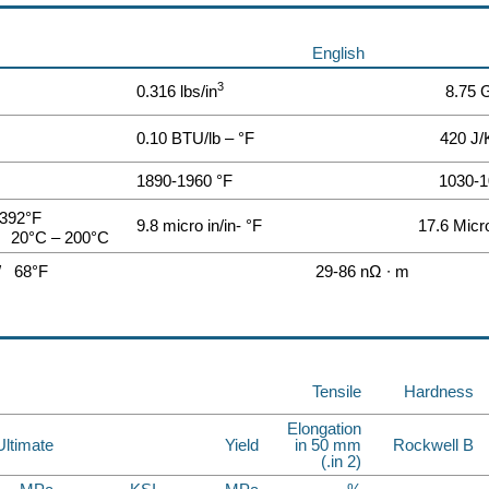
English
3
0.316 lbs/in
8.75 
0.10 BTU/lb – °F
420 J/
1890-1960 °F
1030-1
 392°F
9.8 micro in/in- °F
17.6 Micr
20°C – 200°C
/ 68°F
29-86 nΩ ∙ m
Tensile
Hardness
Elongation
Ultimate
Yield
in 50 mm
Rockwell B
(2 in.)