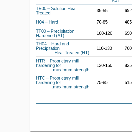
KSI
TB00 – Solution Heat
35-55
69-
Treated
H04 – Hard
70-85
485
TF00 – Precipitation
100-120
690
Hardened (AT)
TH04 – Hard and
Precipitation
110-130
760
Heat Treated (HT)
HTR – Proprietary mill
hardening for
120-150
825
maximum strength.
HTC – Proprietary mill
hardening for
75-85
515
maximum strength.