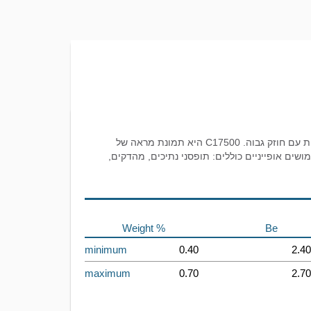
סרטים מסגסוגת בריליום קופר C17500 וסגסוגת C17510, מאופיינים במוליכות חשמלית ותרמית עם חוזק גבוה. C17500 היא תמונת מראה של
מסוגסגת בניקל ו- C17510 מסוגסגת בקובלט. שימושים אופייניים כוללים: תופסני נתיכים, מהדקים,
Weight %
Be
minimum
0.40
2.40
maximum
0.70
2.70