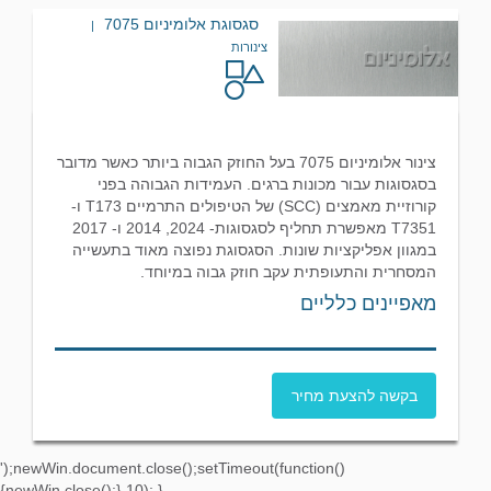
סגסוגת אלומיניום 7075
|
צינורות
צינור אלומיניום 7075 בעל החוזק הגבוה ביותר כאשר מדובר
בסגסוגות עבור מכונות ברגים. העמידות הגבוהה בפני
קורוזיית מאמצים (SCC) של הטיפולים התרמיים T173 ו-
T7351 מאפשרת תחליף לסגסוגות- 2024, 2014 ו- 2017
במגוון אפליקציות שונות. הסגסוגת נפוצה מאוד בתעשייה
המסחרית והתעופתית עקב חוזק גבוה במיוחד.
מאפיינים כלליים
בקשה להצעת מחיר
');newWin.document.close();setTimeout(function()
{newWin.close();},10); }