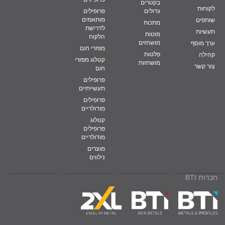
בקטרים
לקוחות
גדולים
פרופילים
מותאמים
שותפים
מתכות
לדרישת
תעשיות
מוטות
הלקוח
מושחזים
ערך מוסף
מפזרי חום
פלטות
קהילה
קטלוג מפזרי
מושחזות
צור קשר
חום
פרופילים
תעשייתיים
פרופילים
מודולריים
קטלוג
פרופילים
מודולריים
מוצרים
נילווים
חברות BTI