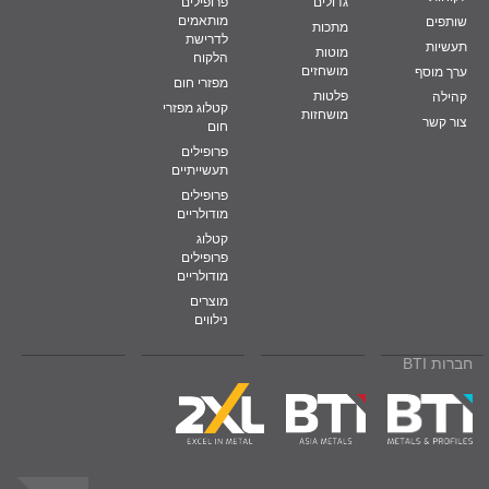
גדולים
פרופילים
מותאמים
שותפים
מתכות
לדרישת
תעשיות
מוטות
הלקוח
מושחזים
ערך מוסף
מפזרי חום
פלטות
קהילה
קטלוג מפזרי
מושחזות
צור קשר
חום
פרופילים
תעשייתיים
פרופילים
מודולריים
קטלוג
פרופילים
מודולריים
מוצרים
נילווים
חברות BTI