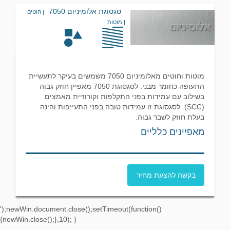
סגסוגת אלומיניום 7050
| חוטים
| מוטות
מוטות וחוטים מאלומיניום 7050 משמשים בעיקר לתעשיית
התעופה כחומר מבני. לסגסוגת 7050 מאפיין חוזק גבוה
בשילוב עם עמידות בפני התקלפות וקורוזיית מאמצים
(SCC). לסגסוגת זו עמידות טובה בפני התעייפות והינה
בעלת חוזק לשבר גבוה.
מאפיינים כלליים
בקשה להצעת מחיר
');newWin.document.close();setTimeout(function()
{newWin.close();},10); }