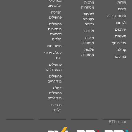
מפרופילי
אודות
מתכות
אלומיניום
מסחריות
איכות
הנדסת
צינורות
שירותי חברה
פרופילים
בקטרים
לקוחות
גדולים
פרופילים
מותאמים
שותפים
מתכות
לדרישת
תעשיות
מוטות
הלקוח
מושחזים
ערך מוסף
מפזרי חום
פלטות
קהילה
קטלוג מפזרי
מושחזות
צור קשר
חום
פרופילים
תעשייתיים
פרופילים
מודולריים
קטלוג
פרופילים
מודולריים
מוצרים
נילווים
חברות BTI