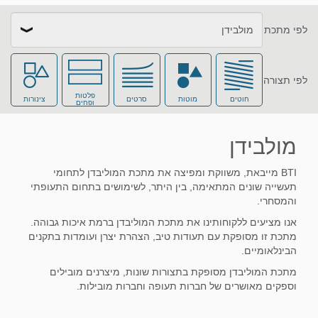
לפי מתכת
כל המתכות
אלומיניום
לפי תצורה
פלטות
חוטים
מוטות
סרטים
צינורות
ופחים
אלומיניום ברונזה
ברונזה
מולבידן
BTI מייבאת, משווקת ומפיצה את מתכת המוליבדן לתחומי
תעשייה שונים המתאימה, בין היתר, לשימושים בתחום התעופתי
בריליום קופר
טונגסטן
והמסחרי.
אנו מציעים ללקוחותינו את מתכת המוליבדן ברמת איכות גבוהה.
מתכת זו מסופקת עם תעודות טיב, הצהרת יצרן ועומדות בתקנים
הבינלאומיים.
טיטניום
מגנזיום
מתכת המוליבדן מסופקת בתצורות שונות, מיצרנים מובילים
וספקים מאושרים של חברות תעופה וחברות מובילות.
מולבידן
מתכות מיוחדות