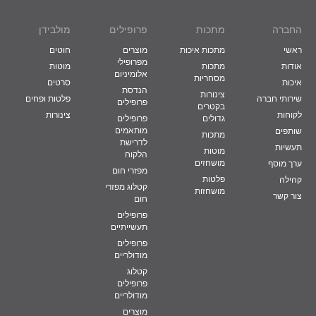
החברה
מתכות
פרופילים
מולבידן
קופר ניקל
ראשי
מתכות איכות
מוצרים
חוטים
מפרופילי
אודות
מתכות
מוטות
אלומיניום
מסחריות
איכות
סרטים
הנדסת
צינורות
שירותי חברה
פלטות ופחים
פרופילים
בקטרים
לקוחות
צינורות
גדולים
פרופילים
מותאמים
שותפים
מתכות
לדרישת
תעשיות
מוטות
הלקוח
מושחזים
ערך מוסף
מפזרי חום
פלטות
קהילה
קטלוג מפזרי
מושחזות
צור קשר
חום
פרופילים
תעשייתיים
פרופילים
מודולריים
קטלוג
פרופילים
מודולריים
מוצרים